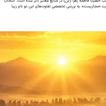
ن لقب حضرت فاطمه زهرا (س) در منابع معتبر ذکر شده است. انتخاب
ایت «مجازیست»، به بررسی تخصصی تفاوت‌های این دو نام زیبا